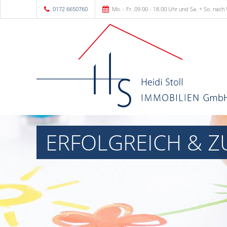
0172 6650760
Mo. - Fr. 09.00 - 18.00 Uhr und Sa. + So. nach
ERFOLGREICH & Z