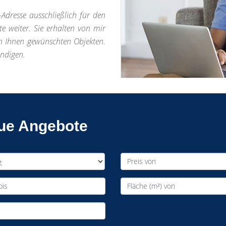
-Adresse ausschließlich für den
te weiter. Sie erhalten von mir
n Ihnen gewünschten Objekten.
ündigen.
eue Angebote