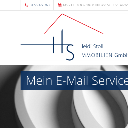
0172 6650760
Mo. - Fr. 09.00 - 18.00 Uhr und Sa. + So. nach
Mein E-Mail Service