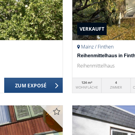
VERKAUFT
Mainz / Finthen
Reihenmittelhaus in Fint
Reihenmittelhaus
124 m²
4
ZUM EXPOSÉ
WOHNFLÄCHE
ZIMMER
O