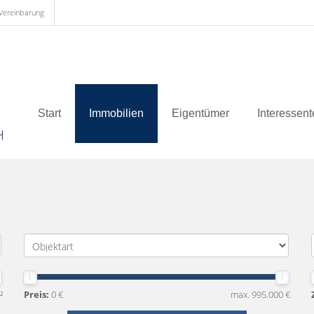
 Vereinbarung
Start
Immobilien
Eigentümer
Interessen
²
Preis:
0 €
max. 995.000 €