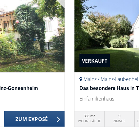
VERKAUFT
Mainz / Mainz-Laubenhe
ainz-Gonsenheim
Das besondere Haus in 
Einfamilienhaus
333 m²
9
ZUM EXPOSÉ
WOHNFLÄCHE
ZIMMER
O