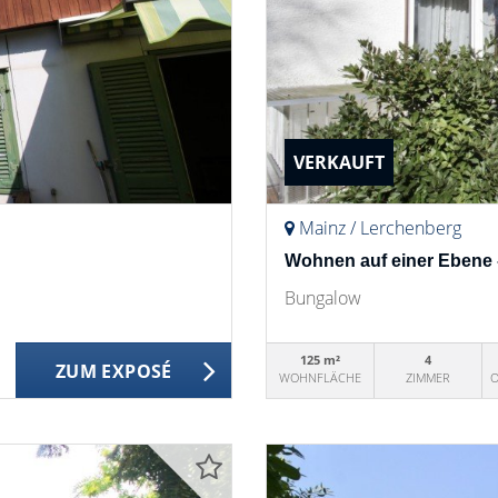
VERKAUFT
Mainz / Lerchenberg
Wohnen auf einer Ebene 
Bungalow
125 m²
4
ZUM EXPOSÉ
WOHNFLÄCHE
ZIMMER
O