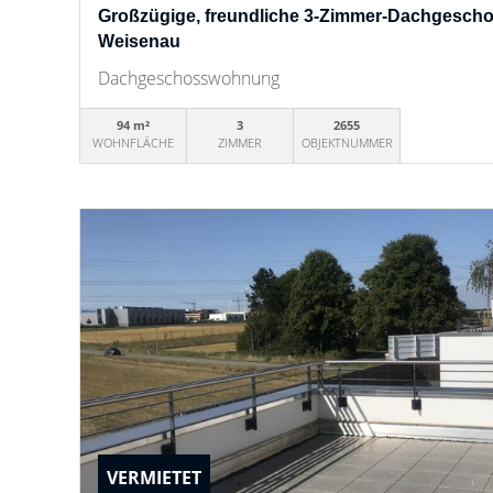
Großzügige, freundliche 3-Zimmer-Dachgesch
Weisenau
Dachgeschosswohnung
94 m²
3
2655
WOHNFLÄCHE
ZIMMER
OBJEKTNUMMER
VERMIETET