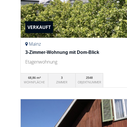
VERKAUFT
Mainz
3-Zimmer-Wohnung mit Dom-Blick
Etagenwohnung
68,86 m²
3
2548
WOHNFLÄCHE
ZIMMER
OBJEKTNUMMER