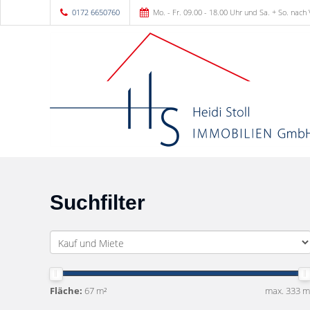
0172 6650760
Mo. - Fr. 09.00 - 18.00 Uhr und Sa. + So. nach
Suchfilter
Fläche:
67 m²
max. 333 m