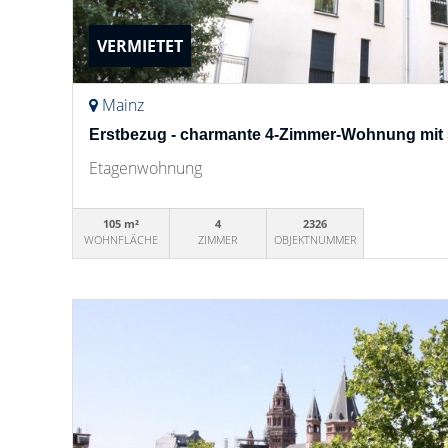
VERMIETET
Mainz
Erstbezug - charmante 4-Zimmer-Wohnung mit 
Etagenwohnung
105 m²
4
2326
WOHNFLÄCHE
ZIMMER
OBJEKTNUMMER