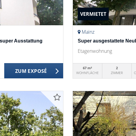
VERMIETET
Mainz
super Ausstattung
Super ausgestattete N
Etagenwohnung
67 m²
2
ZUM EXPOSÉ
WOHNFLÄCHE
ZIMMER
O