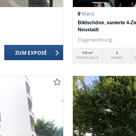
Mainz
Bildschöne, sanierte 4-Z
Neustadt
Etagenwohnung
ZUM EXPOSÉ
116 m²
4
WOHNFLÄCHE
ZIMMER
O