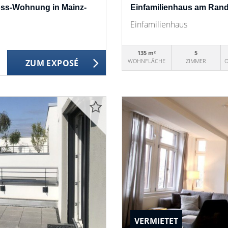
oss-Wohnung in Mainz-
Einfamilienhaus am Rand
Einfamilienhaus
135 m²
5
WOHNFLÄCHE
ZIMMER
O
ZUM EXPOSÉ
VERMIETET