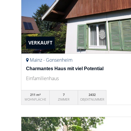
VERKAUFT
Mainz - Gonsenheim
Charmantes Haus mit viel Potential
Einfamilienhaus
211 m²
7
2432
WOHNFLÄCHE
ZIMMER
OBJEKTNUMMER