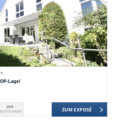
im
TOP-Lage!
2319
ZUM EXPOSÉ
BJEKTNUMMER