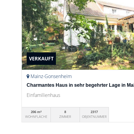
VERKAUFT
Mainz-Gonsenheim
Charmantes Haus in sehr begehrter Lage in M
Einfamilienhaus
206 m²
8
2317
WOHNFLÄCHE
ZIMMER
OBJEKTNUMMER