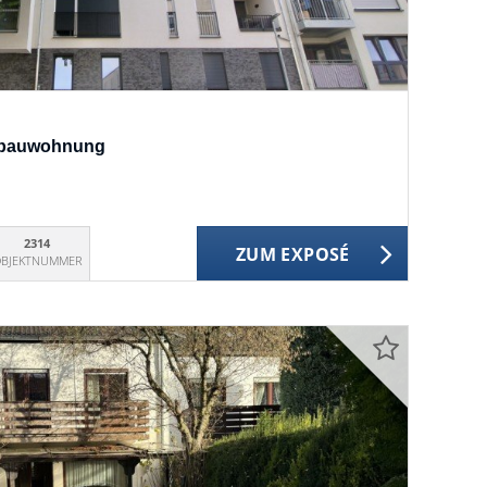
eubauwohnung
2314
ZUM EXPOSÉ
BJEKTNUMMER