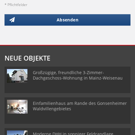
* Pflichtfelder
Absenden
NEUE OBJEKTE
Großzügige, freundliche 3-Zimmer-
Dachgeschoss-Wohnung in Mainz-Weisenau
Einfamilienhaus am Rande des Gonsenheimer
Waldvillengebietes
Moderne DHH in sonniger Feldrandlage