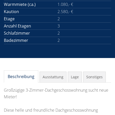
Warmmiete (ca.)
1.080,- €
Kaution
2.580,- €
Etage
2
Anzahl Etagen
3
Schlafzimmer
2
Badezimmer
2
Beschreibung
Ausstattung
Lage
Sonstiges
Großzügige 3-Zimmer-Dachgeschosswohnung sucht neue
Mieter!
Diese helle und freundliche Dachgeschosswohnung