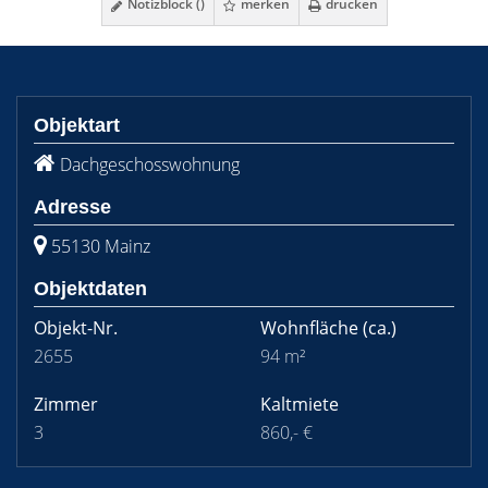
Notizblock (
)
merken
drucken
Objektart
Dachgeschosswohnung
Adresse
55130 Mainz
Objektdaten
Objekt-Nr.
Wohnfläche
(ca.)
2655
94 m²
Zimmer
Kaltmiete
3
860,- €