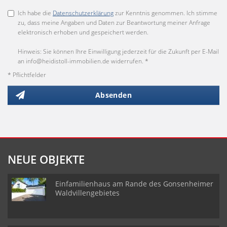
Ich habe die
Datenschutzerklärung
zur Kenntnis genommen. Ich stimme
zu, dass meine Angaben und Daten zur Beantwortung meiner Anfrage
elektronisch erhoben und gespeichert werden.
Hinweis: Sie können Ihre Einwilligung jederzeit für die Zukunft per E-Mail
an info@heidistoll-immobilien.de widerrufen. *
* Pflichtfelder
Absenden
NEUE OBJEKTE
Einfamilienhaus am Rande des Gonsenheimer
Waldvillengebietes